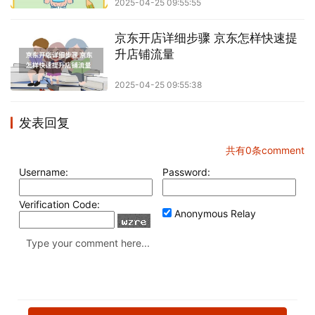
2025-04-25 09:55:55
京东开店详细步骤 京东怎样快速提
升店铺流量
2025-04-25 09:55:38
发表回复
共有
0
条comment
Username:
Password:
Verification Code:
Anonymous Relay