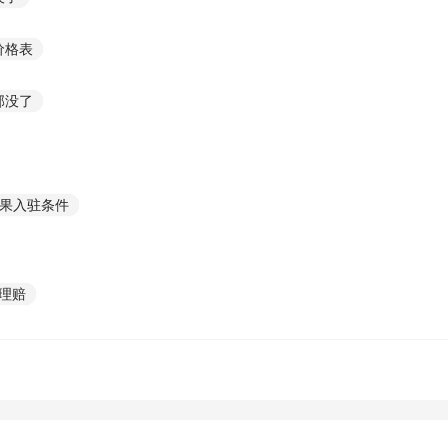
价格表
部没了
水果入驻条件
理赔