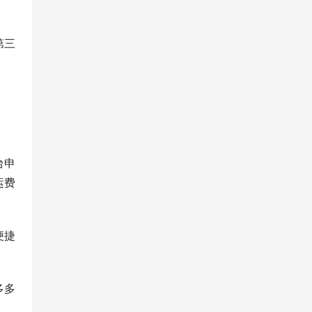
第三
台申
运费
便捷
。
多多