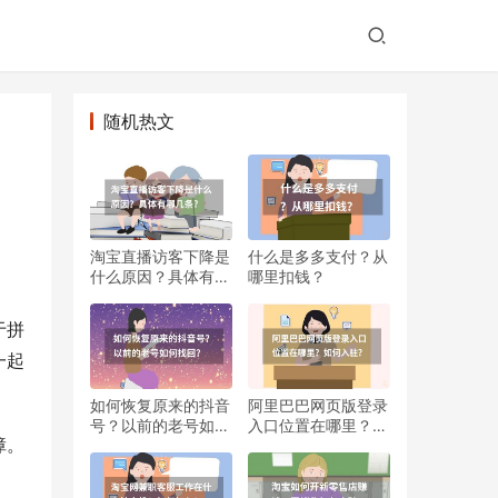
随机热文
淘宝直播访客下降是
什么是多多支付？从
什么原因？具体有哪
哪里扣钱？
几条?
于拼
一起
如何恢复原来的抖音
阿里巴巴网页版登录
号？以前的老号如何
入口位置在哪里？如
障。
找回？
何入驻？