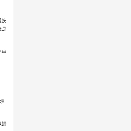
退换
险是
体由
行承
根据