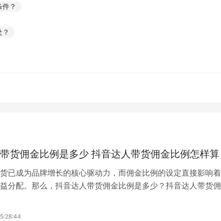
条件？
处？
带货佣金比例是多少 抖音达人带货佣金比例怎样算
货已成为品牌增长的核心驱动力，而佣金比例的设定直接影响着
益分配。那么，抖音达人带货佣金比例是多少？抖音达人带货佣
1.类目差异显著不同品类佣金天花板差异明显：服饰内衣类头部
%，美妆护肤类国际品牌8%-15%、新锐国货20%-30%，食品饮
5:28:44