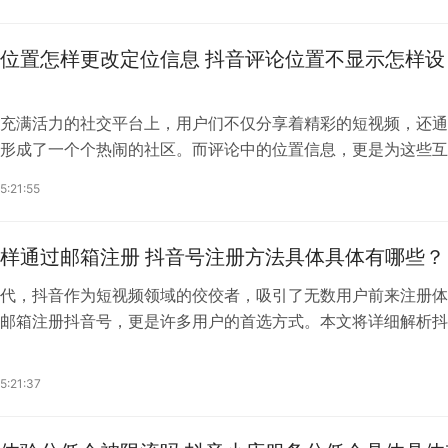
-18%、预制菜可达25%，数码家电类大家电3%-8%、智能穿戴设
%，虚拟课程类知识付费最高可达...
位置怎样更改定位信息 抖音评论位置不显示怎样设
充满活力的社交平台上，用户们不仅分享着精彩的短视频，还通
形成了一个个热闹的社区。而评论中的位置信息，更是为这些互
真实感和亲切感。但有时，我们可能需要更改评论中的定位信息
5:21:55
操作呢？本文将详细解答这一问题，并探讨评论位置不显示的设
评论位置如何更改定位信息1.开启位置权限：首先，确保抖音AP
的位置权限。进入手机设置，找到应用管理，选择抖音，确保...
样通过邮箱注册 抖音号注册方法具体具体有哪些？
代，抖音作为短视频领域的佼佼者，吸引了无数用户前来注册体
邮箱注册抖音号，更是许多用户的首选方式。本文将详细解析抖
邮箱注册，同时介绍其他注册方法，助您轻松开启抖音之旅。抖
邮箱注册1.下载安装抖音APP：首先，在手机应用商店搜索“抖音
5:21:37
最新版本的抖音APP。2.打开抖音APP：安装完成后，点击打开
进入首页。3.点击注册按钮：在首页底部，找...