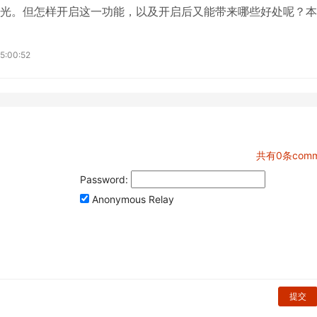
光。但怎样开启这一功能，以及开启后又能带来哪些好处呢？本
解答。抖音星图功能如何开1.满足条件：首先，您需要满足抖音
条件。这通常包括一定的粉丝量、活跃度以及内容质量等要求。
5:00:52
会随着平台政策的变化而有所调整，建议您随时关注官方公告。2
满足条件后，您可以进入抖音APP的“我”页面...
共有
0
条comm
Password:
Anonymous Relay
提交