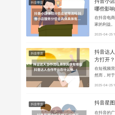
抖音小店
抖音带货
哪些影响
在抖音电商
家的利益。
备受关注。
2025-04-25 1
小店体验分
力的一种量
验分过低，
抖音达人
抖音带货
的...
方打开？
在短视频营
然而，对于
为您详细解
2025-04-25 1
流程具体有
知名度、推
作达人。2
抖音星图
抖音带货
在抖音的广