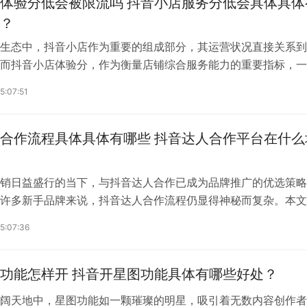
体验分低会被限流吗 抖音小店服务分低会具体具体
？
生态中，抖音小店作为重要的组成部分，其运营状况直接关系到
而抖音小店体验分，作为衡量店铺综合服务能力的重要指标，一
那么，抖音小店体验分低会被限流吗？本文将为您详细解答。抖
5:07:51
低会被限流吗答案是肯定的。抖音小店体验分是平台对商家服务
化评估，包括商品质量、物流服务、售后服务等多个方面。如果
说明商家在某一或多个环节存在明显问题，这会直接影响到平台
合作流程具体具体有哪些 抖音达人合作平台在什么
销日益盛行的当下，与抖音达人合作已成为品牌推广的优选策略
许多新手品牌来说，抖音达人合作流程仍显得神秘而复杂。本文
析这一流程，助您轻松开启与抖音达人的合作之旅。抖音达人合
5:07:36
哪些1.明确合作目标：首先，品牌需明确自身合作目标，是提升
广新产品，还是增加销售转化率？明确目标有助于后续精准选择
.筛选合适达人：根据品牌定位和目标受众，筛选与品牌调性...
功能怎样开 抖音开星图功能具体有哪些好处？
阔天地中，星图功能如一颗璀璨的明星，吸引着无数内容创作者