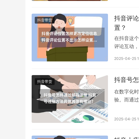
标品10%
12%-15
抖音评论
抖音带货
置？
在抖音这个
评论互动，
增添了几分
2025-04-25 1
那么该怎样
方法。抖音
经获取了您
抖音号怎
抖音带货
在数字化时
验。而通过
号怎样通过
号如何通过
2025-04-25 1
下载并安装
音APP，