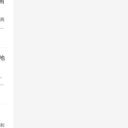
有
商
直
音
能
体
地
。
将
作
品牌
合
和